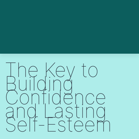
The Key to
Building
Confidence
and Lasting
Self-Esteem