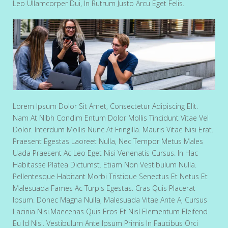
Leo Ullamcorper Dui, In Rutrum Justo Arcu Eget Felis.
Lorem Ipsum Dolor Sit Amet, Consectetur Adipiscing Elit.
Nam At Nibh Condim Entum Dolor Mollis Tincidunt Vitae Vel
Dolor. Interdum Mollis Nunc At Fringilla. Mauris Vitae Nisi Erat.
Praesent Egestas Laoreet Nulla, Nec Tempor Metus Males
Uada Praesent Ac Leo Eget Nisi Venenatis Cursus. In Hac
Habitasse Platea Dictumst. Etiam Non Vestibulum Nulla.
Pellentesque Habitant Morbi Tristique Senectus Et Netus Et
Malesuada Fames Ac Turpis Egestas. Cras Quis Placerat
Ipsum. Donec Magna Nulla, Malesuada Vitae Ante A, Cursus
Lacinia Nisi.Maecenas Quis Eros Et Nisl Elementum Eleifend
Eu Id Nisi. Vestibulum Ante Ipsum Primis In Faucibus Orci