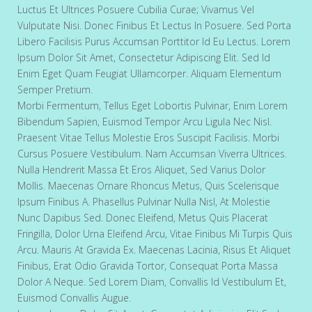
Luctus Et Ultrices Posuere Cubilia Curae; Vivamus Vel
Vulputate Nisi. Donec Finibus Et Lectus In Posuere. Sed Porta
Libero Facilisis Purus Accumsan Porttitor Id Eu Lectus. Lorem
Ipsum Dolor Sit Amet, Consectetur Adipiscing Elit. Sed Id
Enim Eget Quam Feugiat Ullamcorper. Aliquam Elementum
Semper Pretium.
Morbi Fermentum, Tellus Eget Lobortis Pulvinar, Enim Lorem
Bibendum Sapien, Euismod Tempor Arcu Ligula Nec Nisl.
Praesent Vitae Tellus Molestie Eros Suscipit Facilisis. Morbi
Cursus Posuere Vestibulum. Nam Accumsan Viverra Ultrices.
Nulla Hendrerit Massa Et Eros Aliquet, Sed Varius Dolor
Mollis. Maecenas Ornare Rhoncus Metus, Quis Scelerisque
Ipsum Finibus A. Phasellus Pulvinar Nulla Nisl, At Molestie
Nunc Dapibus Sed. Donec Eleifend, Metus Quis Placerat
Fringilla, Dolor Urna Eleifend Arcu, Vitae Finibus Mi Turpis Quis
Arcu. Mauris At Gravida Ex. Maecenas Lacinia, Risus Et Aliquet
Finibus, Erat Odio Gravida Tortor, Consequat Porta Massa
Dolor A Neque. Sed Lorem Diam, Convallis Id Vestibulum Et,
Euismod Convallis Augue.