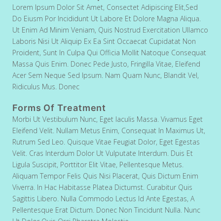
Lorem Ipsum Dolor Sit Amet, Consectet Adipiscing Elit,sed
Do Eiusm Por Incididunt Ut Labore Et Dolore Magna Aliqua.
Ut Enim Ad Minim Veniam, Quis Nostrud Exercitation Ullamco
Laboris Nisi Ut Aliquip Ex Ea Sint Occaecat Cupidatat Non
Proident, Sunt In Culpa Qui Officia Mollit Natoque Consequat
Massa Quis Enim. Donec Pede Justo, Fringilla Vitae, Eleifend
Acer Sem Neque Sed Ipsum. Nam Quam Nunc, Blandit Vel,
Ridiculus Mus. Donec
Forms Of Treatment
Morbi Ut Vestibulum Nunc, Eget Iaculis Massa. Vivamus Eget
Eleifend Velit. Nullam Metus Enim, Consequat In Maximus Ut,
Rutrum Sed Leo. Quisque Vitae Feugiat Dolor, Eget Egestas
Velit. Cras Interdum Dolor Ut Vulputate Interdum. Duis Et
Ligula Suscipit, Porttitor Elit Vitae, Pellentesque Metus.
Aliquam Tempor Felis Quis Nisi Placerat, Quis Dictum Enim
Viverra. In Hac Habitasse Platea Dictumst. Curabitur Quis
Sagittis Libero. Nulla Commodo Lectus Id Ante Egestas, A
Pellentesque Erat Dictum. Donec Non Tincidunt Nulla. Nunc