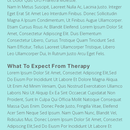
Ut Dolor Quis Orci Pharetra Molestie.
Nam In Metus Suscipit, Laoreet Nulla Ac, Lacinia Justo. Integer
Eget Erat Sit Amet Leo Interdum Finibus. Donec Sollicitudin
Magna A Ipsum Condimentum, Ut Finibus Augue Ullamcorper.
Etiam Cursus Risus Ac Blandit Eleifend. Lorem Ipsum Dolor Sit
Amet, Consectetur Adipiscing Elit. Duis Elementum
Consectetur Libero, Cursus Tristique Quam Tincidunt Sed.
Nam Efficitur, Tellus Laoreet Ullamcorper Tristique, Libero
Leo Ullamcorper Dui, In Rutrum Justo Arcu Eget Felis.
What To Expect From Therapy
Lorem Ipsum Dolor Sit Amet, Consectet Adipiscing Elit,sed
Do Eiusm Por Incididunt Ut Labore Et Dolore Magna Aliqua.
Ut Enim Ad Minim Veniam, Quis Nostrud Exercitation Ullamco
Laboris Nisi Ut Aliquip Ex Ea Sint Occaecat Cupidatat Non
Proident, Sunt In Culpa Qui Officia Mollit Natoque Consequat
Massa Quis Enim. Donec Pede Justo, Fringilla Vitae, Eleifend
Acer Sem Neque Sed Ipsum. Nam Quam Nunc, Blandit Vel,
Ridiculus Mus. Donec Lorem Ipsum Dolor Sit Amet, Consectet
Adipiscing Elit,sed Do Eiusm Por Incididunt Ut Labore Et