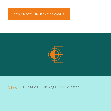
DEMANDER UN RENDEZ-VOUS
18 A Rue Du Dieweg 67600 Sélestat
Adresse
:
Téléphone
06 71 38 69 69
: